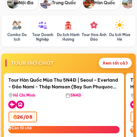
Nội địa
Trung Quốc
Hàn Quốc
N
Combo Du
Tour Doanh
Du lịch Hành
Tour Hoa Anh
Du lịch Mùa
D
lịch
Nghiệp
Hương
Đào
Hè
TOUR GIỜ CHÓT
Xem tất cả
Điểm nổi bật
Còn
17 ngày 19:29:45
Cò
Tour Hàn Quốc Mùa Thu 5N4Đ | Seoul - Everland
To
- Đảo Nami - Tháp Namsan (Bay Sun Phuquoc
Hò
Bay Sun Phuquoc Airways
Tặ
Airways)
Aq
Hồ Chí Minh
5N4Đ
26/08
‹
Còn 10 chỗ
Còn 10 chỗ
C
C