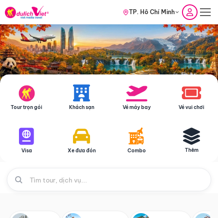
TP. Hồ Chí Minh
Tour trọn gói
Khách sạn
Vé máy bay
Vé vui chơi
Thêm
Visa
Xe đưa đón
Combo