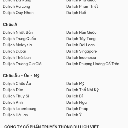
Du lịch Đà Nẵng
Du lịch Phú Quốc
Du lịch Hạ Long
Du lịch Phan Thiết
Du lịch Quy Nhơn
Du lịch Huế
Châu Á
Du lịch Nhật Bản
Du lịch Hàn Quốc
Du lịch Trung Quốc
Du lịch Tây Tạng
Du lịch Malaysia
Du lịch Đài Loan
Du lịch Dubai
Du lịch Singapore
Du lịch Thái Lan
Du lịch Indonesia
Du lịch Trương Gia Giới
Du lịch Phượng Hoàng Cổ Trấn
Châu Âu - Úc - Mỹ
Du lịch Châu Âu
Du lịch Mỹ
Du lịch Đức
Du lịch Thổ Nhĩ Kỳ
Du lịch Thụy Sĩ
Du lịch Bỉ
Du lịch Anh
Du lịch Nga
Du lịch luxembourg
Du lịch Pháp
Du lịch Hà Lan
Du lịch Ý
CÔNG TY CỔ PHẦN TRUYỀN THÔNG DU LỊCH VIỆT