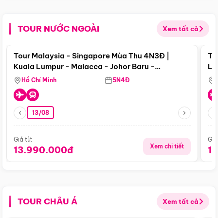
TOUR NƯỚC NGOÀI
Xem tất cả
Điểm nổi bật
Tour Malaysia - Singapore Mùa Thu 4N3Đ |
To
Kuala Lumpur - Malacca - Johor Baru -
Lử
Singapore
Hồ Chí Minh
5N4Đ
13/08
Giá từ:
Giá
Xem chi tiết
13.990.000đ
1
TOUR CHÂU Á
Xem tất cả
Điểm nổi bật