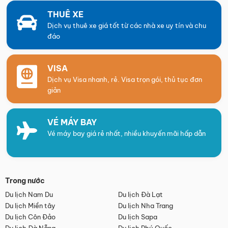
THUÊ XE
Dịch vụ thuê xe giá tốt từ các nhà xe uy tín và chu
đáo
VISA
Dịch vụ Visa nhanh, rẻ. Visa trọn gói, thủ tục đơn
giản
VÉ MÁY BAY
Vé máy bay giá rẻ nhất, nhiều khuyến mãi hấp dẫn
Trong nước
Du lịch Nam Du
Du lịch Đà Lạt
Du lịch Miền tây
Du lịch Nha Trang
Du lịch Côn Đảo
Du lịch Sapa