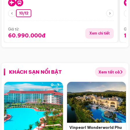
10/12
Giá từ:
Giá
Xem chi tiết
60.990.000đ
1
KHÁCH SẠN NỔI BẬT
Xem tất cả
Vinpearl Wonderworld Phu