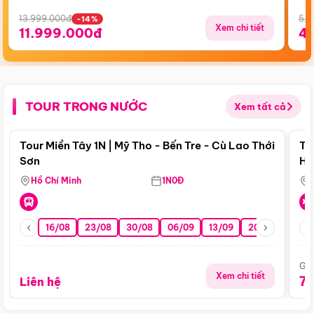
13.999.000đ
5.5
-14%
Xem chi tiết
11.999.000đ
4
TOUR TRONG NƯỚC
Xem tất cả
Điểm nổi bật
Tour Miền Tây 1N | Mỹ Tho - Bến Tre - Cù Lao Thới
To
Sơn
Hu
Hồ Chí Minh
1N0Đ
16/08
23/08
30/08
06/09
13/09
20/09
27/0
Giá
Xem chi tiết
7
Liên hệ