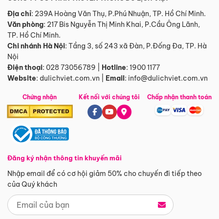
Địa chỉ
: 239A Hoàng Văn Thụ, P.Phú Nhuận, TP. Hồ Chí Minh.
Văn phòng
:
217 Bis Nguyễn Thị Minh Khai, P.Cầu Ông Lãnh,
TP. Hồ Chí Minh.
Chi nhánh Hà Nội
:
Tầng 3, số 243 xã Đàn, P.Đống Đa, TP. Hà
Nội
Điện thoại
:
028 73056789
|
Hotline
:
1900 1177
Website
:
dulichviet.com.vn
|
Email
:
info@dulichviet.com.vn
Chứng nhận
Kết nối với chúng tôi
Chấp nhận thanh toán
Đăng ký nhận thông tin khuyến mãi
Nhập email để có cơ hội giảm 50% cho chuyến đi tiếp theo
của Quý khách