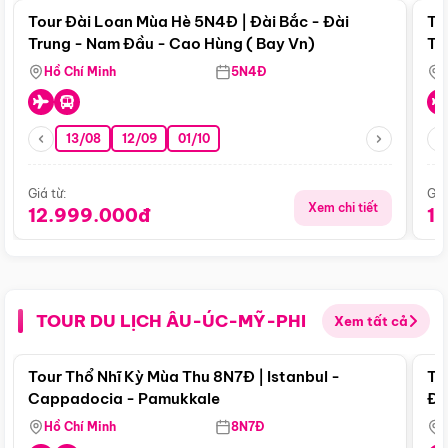
Tour Đài Loan Mùa Hè 5N4Đ | Đài Bắc - Đài
To
Trung - Nam Đầu - Cao Hùng ( Bay Vn)
Tr
Hồ Chí Minh
5N4Đ
13/08
12/09
01/10
Giá từ:
Giá
Xem chi tiết
12.999.000đ
1
TOUR DU LỊCH ÂU-ÚC-MỸ-PHI
Xem tất cả
Điểm nổi bật
Tour Thổ Nhĩ Kỳ Mùa Thu 8N7Đ | Istanbul -
To
Cappadocia - Pamukkale
Đế
Hồ Chí Minh
8N7Đ