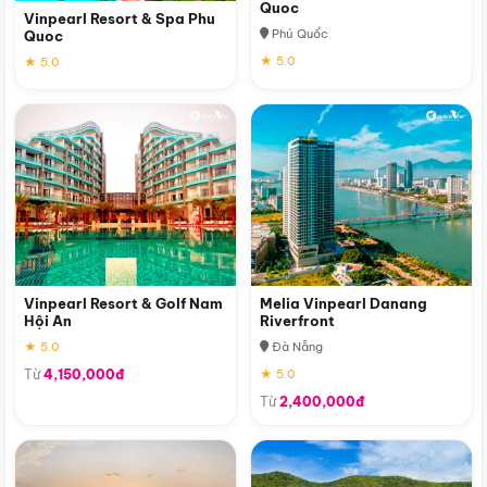
Quoc
Vinpearl Resort & Spa Phu
Phú Quốc
Quoc
★ 5.0
★ 5.0
Vinpearl Resort & Golf Nam
Melia Vinpearl Danang
Hội An
Riverfront
★ 5.0
Đà Nẵng
Từ
4,150,000đ
★ 5.0
Từ
2,400,000đ