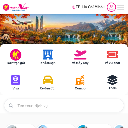
TP. Hồ Chí Minh
Tour trọn gói
Khách sạn
Vé máy bay
Vé vui chơi
Thêm
Visa
Xe đưa đón
Combo