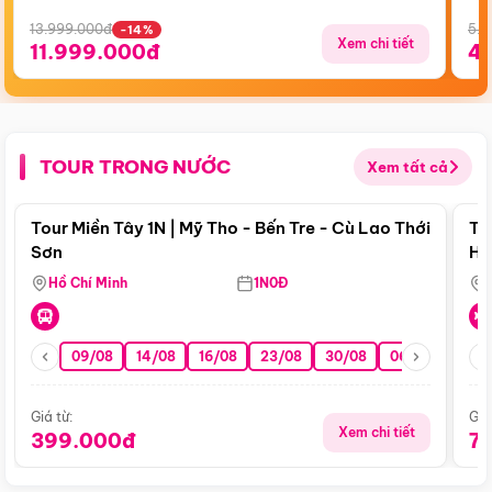
13.999.000đ
5.5
-14%
Xem chi tiết
11.999.000đ
4
TOUR TRONG NƯỚC
Xem tất cả
Điểm nổi bật
Tour Miền Tây 1N | Mỹ Tho - Bến Tre - Cù Lao Thới
To
Sơn
Hu
Hồ Chí Minh
1N0Đ
09/08
14/08
16/08
23/08
30/08
06/09
13/0
Giá từ:
Giá
Xem chi tiết
399.000đ
7