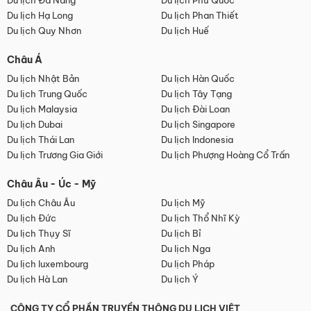
Du lịch Đà Nẵng
Du lịch Phú Quốc
Du lịch Hạ Long
Du lịch Phan Thiết
Du lịch Quy Nhơn
Du lịch Huế
Châu Á
Du lịch Nhật Bản
Du lịch Hàn Quốc
Du lịch Trung Quốc
Du lịch Tây Tạng
Du lịch Malaysia
Du lịch Đài Loan
Du lịch Dubai
Du lịch Singapore
Du lịch Thái Lan
Du lịch Indonesia
Du lịch Trương Gia Giới
Du lịch Phượng Hoàng Cổ Trấn
Châu Âu - Úc - Mỹ
Du lịch Châu Âu
Du lịch Mỹ
Du lịch Đức
Du lịch Thổ Nhĩ Kỳ
Du lịch Thụy Sĩ
Du lịch Bỉ
Du lịch Anh
Du lịch Nga
Du lịch luxembourg
Du lịch Pháp
Du lịch Hà Lan
Du lịch Ý
CÔNG TY CỔ PHẦN TRUYỀN THÔNG DU LỊCH VIỆT