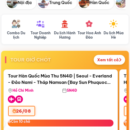
Nội địa
Trung Quốc
Hàn Quốc
N
Combo Du
Tour Doanh
Du lịch Hành
Tour Hoa Anh
Du lịch Mùa
D
lịch
Nghiệp
Hương
Đào
Hè
TOUR GIỜ CHÓT
Xem tất cả
Điểm nổi bật
Còn
18 ngày 17:24:10
Cò
Tour Hàn Quốc Mùa Thu 5N4Đ | Seoul - Everland
To
- Đảo Nami - Tháp Namsan (Bay Sun Phuquoc
Hò
Bay Sun Phuquoc Airways
Tặ
Airways)
Aq
Hồ Chí Minh
5N4Đ
26/08
‹
Còn 10 chỗ
Còn 10 chỗ
C
C