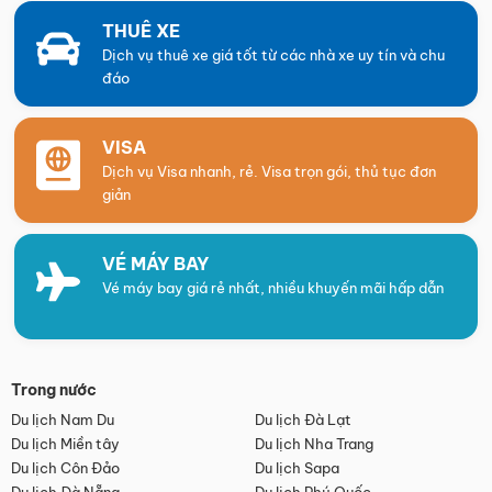
THUÊ XE
Dịch vụ thuê xe giá tốt từ các nhà xe uy tín và chu
đáo
VISA
Dịch vụ Visa nhanh, rẻ. Visa trọn gói, thủ tục đơn
giản
VÉ MÁY BAY
Vé máy bay giá rẻ nhất, nhiều khuyến mãi hấp dẫn
Trong nước
Du lịch Nam Du
Du lịch Đà Lạt
Du lịch Miền tây
Du lịch Nha Trang
Du lịch Côn Đảo
Du lịch Sapa