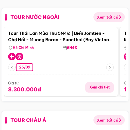
TOUR NƯỚC NGOÀI
Xem tất cả
Điểm nổi bật
Tour Thái Lan Mùa Thu 5N4Đ | Biển Jomtien -
To
Chợ Nổi - Muang Boran - Suanthai (Bay Vietnam
Ku
Airlines)
Si
Hồ Chí Minh
5N4Đ
26/09
Giá từ:
Giá
Xem chi tiết
8.300.000đ
1
TOUR CHÂU Á
Xem tất cả
Điểm nổi bật