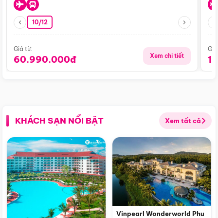
10/12
Giá từ:
Giá
Xem chi tiết
60.990.000đ
1
KHÁCH SẠN NỔI BẬT
Xem tất cả
Vinpearl Wonderworld Phu