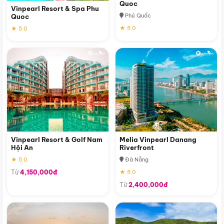
Quoc
Vinpearl Resort & Spa Phu
Phú Quốc
Quoc
★ 5.0
★ 5.0
Vinpearl Resort & Golf Nam
Melia Vinpearl Danang
Hội An
Riverfront
★ 5.0
Đà Nẵng
Từ
4,150,000đ
★ 5.0
Từ
2,400,000đ