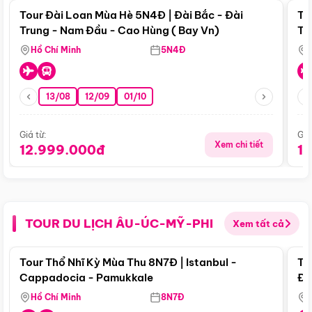
Tour Đài Loan Mùa Hè 5N4Đ | Đài Bắc - Đài
To
Trung - Nam Đầu - Cao Hùng ( Bay Vn)
Tr
Hồ Chí Minh
5N4Đ
13/08
12/09
01/10
Giá từ:
Giá
Xem chi tiết
12.999.000đ
1
TOUR DU LỊCH ÂU-ÚC-MỸ-PHI
Xem tất cả
Điểm nổi bật
Tour Thổ Nhĩ Kỳ Mùa Thu 8N7Đ | Istanbul -
To
Cappadocia - Pamukkale
Đế
Hồ Chí Minh
8N7Đ