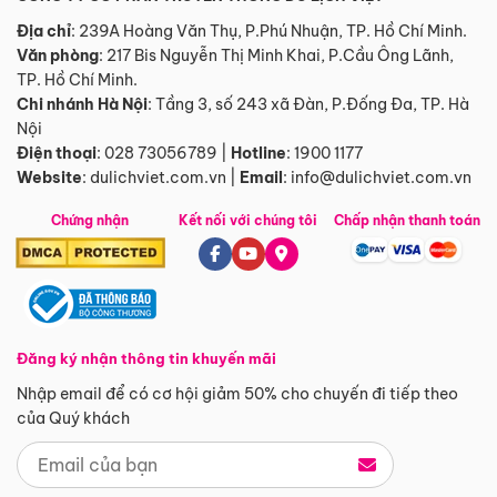
Địa chỉ
: 239A Hoàng Văn Thụ, P.Phú Nhuận, TP. Hồ Chí Minh.
Văn phòng
:
217 Bis Nguyễn Thị Minh Khai, P.Cầu Ông Lãnh,
TP. Hồ Chí Minh.
Chi nhánh Hà Nội
:
Tầng 3, số 243 xã Đàn, P.Đống Đa, TP. Hà
Nội
Điện thoại
:
028 73056789
|
Hotline
:
1900 1177
Website
:
dulichviet.com.vn
|
Email
:
info@dulichviet.com.vn
Chứng nhận
Kết nối với chúng tôi
Chấp nhận thanh toán
Đăng ký nhận thông tin khuyến mãi
Nhập email để có cơ hội giảm 50% cho chuyến đi tiếp theo
của Quý khách