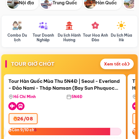
Nội địa
Trung Quốc
Hàn Quốc
N
Combo Du
Tour Doanh
Du lịch Hành
Tour Hoa Anh
Du lịch Mùa
D
lịch
Nghiệp
Hương
Đào
Hè
TOUR GIỜ CHÓT
Xem tất cả
Điểm nổi bật
Còn
17 ngày 17:51:23
Cò
Tour Hàn Quốc Mùa Thu 5N4Đ | Seoul - Everland
To
- Đảo Nami - Tháp Namsan (Bay Sun Phuquoc
Hò
Bay Sun Phuquoc Airways
Tặ
Airways)
Aq
Hồ Chí Minh
5N4Đ
26/08
‹
Còn 9/10 chỗ
Còn 9/10 chỗ
C
C