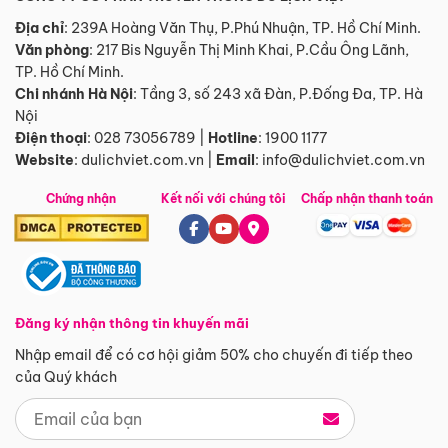
Địa chỉ
: 239A Hoàng Văn Thụ, P.Phú Nhuận, TP. Hồ Chí Minh.
Văn phòng
:
217 Bis Nguyễn Thị Minh Khai, P.Cầu Ông Lãnh,
TP. Hồ Chí Minh.
Chi nhánh Hà Nội
:
Tầng 3, số 243 xã Đàn, P.Đống Đa, TP. Hà
Nội
Điện thoại
:
028 73056789
|
Hotline
:
1900 1177
Website
:
dulichviet.com.vn
|
Email
:
info@dulichviet.com.vn
Chứng nhận
Kết nối với chúng tôi
Chấp nhận thanh toán
Đăng ký nhận thông tin khuyến mãi
Nhập email để có cơ hội giảm 50% cho chuyến đi tiếp theo
của Quý khách