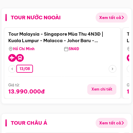
TOUR NƯỚC NGOÀI
Xem tất cả
Điểm nổi bật
Tour Malaysia - Singapore Mùa Thu 4N3Đ |
To
Kuala Lumpur - Malacca - Johor Baru -
Lử
Singapore
Hồ Chí Minh
5N4Đ
13/08
Giá từ:
Giá
Xem chi tiết
13.990.000đ
1
TOUR CHÂU Á
Xem tất cả
Điểm nổi bật