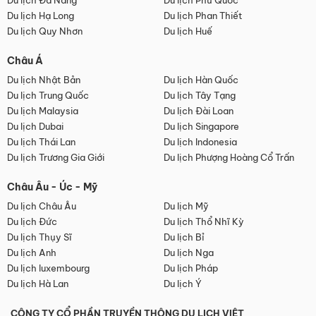
Du lịch Đà Nẵng
Du lịch Phú Quốc
Du lịch Hạ Long
Du lịch Phan Thiết
Du lịch Quy Nhơn
Du lịch Huế
Châu Á
Du lịch Nhật Bản
Du lịch Hàn Quốc
Du lịch Trung Quốc
Du lịch Tây Tạng
Du lịch Malaysia
Du lịch Đài Loan
Du lịch Dubai
Du lịch Singapore
Du lịch Thái Lan
Du lịch Indonesia
Du lịch Trương Gia Giới
Du lịch Phượng Hoàng Cổ Trấn
Châu Âu - Úc - Mỹ
Du lịch Châu Âu
Du lịch Mỹ
Du lịch Đức
Du lịch Thổ Nhĩ Kỳ
Du lịch Thụy Sĩ
Du lịch Bỉ
Du lịch Anh
Du lịch Nga
Du lịch luxembourg
Du lịch Pháp
Du lịch Hà Lan
Du lịch Ý
CÔNG TY CỔ PHẦN TRUYỀN THÔNG DU LỊCH VIỆT