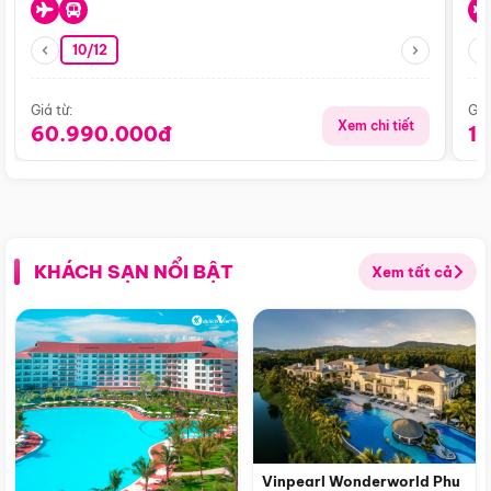
10/12
Giá từ:
Giá
Xem chi tiết
60.990.000đ
1
KHÁCH SẠN NỔI BẬT
Xem tất cả
Vinpearl Wonderworld Phu