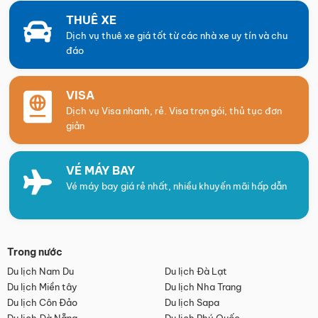
THUÊ XE
Dịch vụ thuê xe giá tốt từ các nhà xe uy tín và chu
đáo
VISA
Dịch vụ Visa nhanh, rẻ. Visa trọn gói, thủ tục đơn
giản
VÉ MÁY BAY
Vé máy bay giá rẻ nhất, nhiều khuyến mãi hấp dẫn
Trong nước
Du lịch Nam Du
Du lịch Đà Lạt
Du lịch Miền tây
Du lịch Nha Trang
Du lịch Côn Đảo
Du lịch Sapa