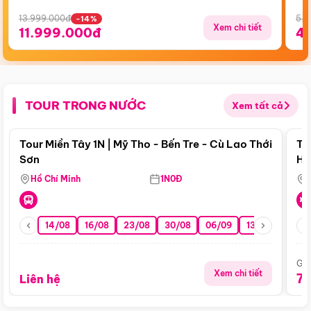
13.999.000đ
5.5
-14%
Xem chi tiết
11.999.000đ
4
TOUR TRONG NƯỚC
Xem tất cả
Điểm nổi bật
Tour Miền Tây 1N | Mỹ Tho - Bến Tre - Cù Lao Thới
To
Sơn
Hu
Hồ Chí Minh
1N0Đ
14/08
16/08
23/08
30/08
06/09
13/09
20/0
Giá
Xem chi tiết
7
Liên hệ