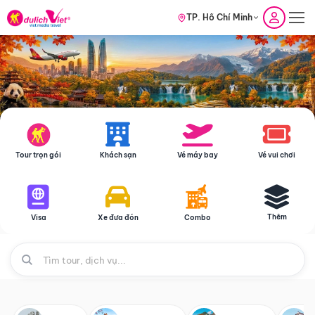
TP. Hồ Chí Minh
Tour trọn gói
Khách sạn
Vé máy bay
Vé vui chơi
Thêm
Visa
Xe đưa đón
Combo