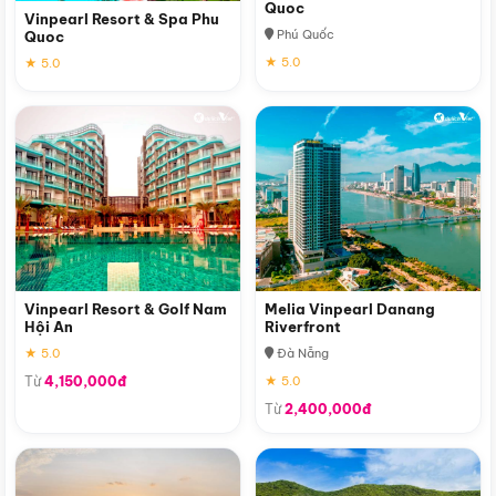
Quoc
Vinpearl Resort & Spa Phu
Phú Quốc
Quoc
★ 5.0
★ 5.0
Vinpearl Resort & Golf Nam
Melia Vinpearl Danang
Hội An
Riverfront
★ 5.0
Đà Nẵng
Từ
4,150,000đ
★ 5.0
Từ
2,400,000đ