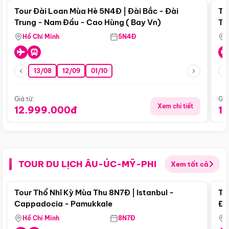
Tour Đài Loan Mùa Hè 5N4Đ | Đài Bắc - Đài
To
Trung - Nam Đầu - Cao Hùng ( Bay Vn)
Tr
Hồ Chí Minh
5N4Đ
13/08
12/09
01/10
Giá từ:
Giá
Xem chi tiết
12.999.000đ
1
TOUR DU LỊCH ÂU-ÚC-MỸ-PHI
Xem tất cả
Điểm nổi bật
Tour Thổ Nhĩ Kỳ Mùa Thu 8N7Đ | Istanbul -
To
Cappadocia - Pamukkale
Đế
Hồ Chí Minh
8N7Đ