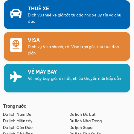
THUÊ XE
Dịch vụ thuê xe giá tốt từ các nhà xe uy tín và chu
đáo
VISA
Dịch vụ Visa nhanh, rẻ. Visa trọn gói, thủ tục đơn
giản
VÉ MÁY BAY
Vé máy bay giá rẻ nhất, nhiều khuyến mãi hấp dẫn
Trong nước
Du lịch Nam Du
Du lịch Đà Lạt
Du lịch Miền tây
Du lịch Nha Trang
Du lịch Côn Đảo
Du lịch Sapa