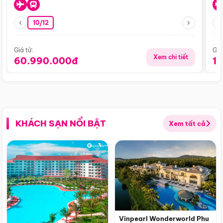
10/12
Giá từ:
Giá
Xem chi tiết
60.990.000đ
1
KHÁCH SẠN NỔI BẬT
Xem tất cả
Vinpearl Wonderworld Phu