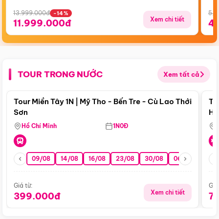
13.999.000đ
5.5
-14%
Xem chi tiết
11.999.000đ
4
TOUR TRONG NƯỚC
Xem tất cả
Điểm nổi bật
Tour Miền Tây 1N | Mỹ Tho - Bến Tre - Cù Lao Thới
To
Sơn
Hu
Hồ Chí Minh
1N0Đ
09/08
14/08
16/08
23/08
30/08
06/09
13/0
Giá từ:
Giá
Xem chi tiết
399.000đ
7