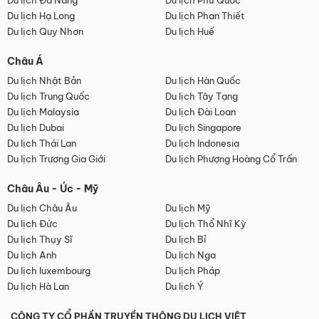
Du lịch Đà Nẵng
Du lịch Phú Quốc
Du lịch Hạ Long
Du lịch Phan Thiết
Du lịch Quy Nhơn
Du lịch Huế
Châu Á
Du lịch Nhật Bản
Du lịch Hàn Quốc
Du lịch Trung Quốc
Du lịch Tây Tạng
Du lịch Malaysia
Du lịch Đài Loan
Du lịch Dubai
Du lịch Singapore
Du lịch Thái Lan
Du lịch Indonesia
Du lịch Trương Gia Giới
Du lịch Phượng Hoàng Cổ Trấn
Châu Âu - Úc - Mỹ
Du lịch Châu Âu
Du lịch Mỹ
Du lịch Đức
Du lịch Thổ Nhĩ Kỳ
Du lịch Thụy Sĩ
Du lịch Bỉ
Du lịch Anh
Du lịch Nga
Du lịch luxembourg
Du lịch Pháp
Du lịch Hà Lan
Du lịch Ý
CÔNG TY CỔ PHẦN TRUYỀN THÔNG DU LỊCH VIỆT