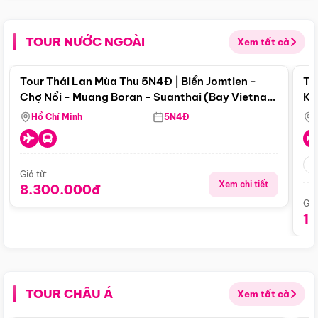
TOUR NƯỚC NGOÀI
Xem tất cả
Điểm nổi bật
Tour Thái Lan Mùa Thu 5N4Đ | Biển Jomtien -
To
Chợ Nổi - Muang Boran - Suanthai (Bay Vietnam
Ku
Airlines)
Si
Hồ Chí Minh
5N4Đ
Giá từ:
Xem chi tiết
8.300.000đ
Giá
1
TOUR CHÂU Á
Xem tất cả
Điểm nổi bật