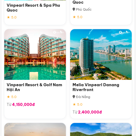
Quoc
Vinpearl Resort & Spa Phu
Phú Quốc
Quoc
★ 5.0
★ 5.0
Vinpearl Resort & Golf Nam
Melia Vinpearl Danang
Hội An
Riverfront
★ 5.0
Đà Nẵng
Từ
4,150,000đ
★ 5.0
Từ
2,400,000đ