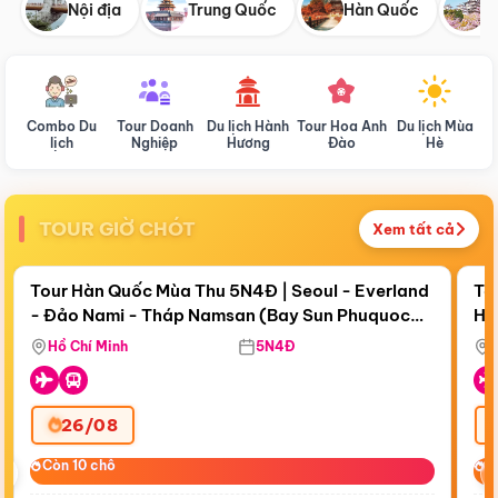
Nội địa
Trung Quốc
Hàn Quốc
N
Combo Du
Tour Doanh
Du lịch Hành
Tour Hoa Anh
Du lịch Mùa
D
lịch
Nghiệp
Hương
Đào
Hè
TOUR GIỜ CHÓT
Xem tất cả
Điểm nổi bật
Còn
18 ngày 13:14:48
Cò
Tour Hàn Quốc Mùa Thu 5N4Đ | Seoul - Everland
To
- Đảo Nami - Tháp Namsan (Bay Sun Phuquoc
Hò
Bay Sun Phuquoc Airways
Tặ
Airways)
Aq
Hồ Chí Minh
5N4Đ
26/08
‹
Còn 10 chỗ
Còn 10 chỗ
C
C