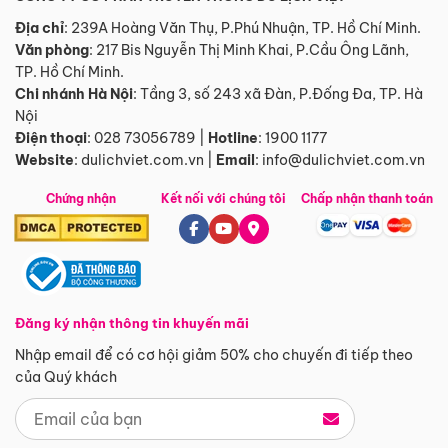
Địa chỉ
: 239A Hoàng Văn Thụ, P.Phú Nhuận, TP. Hồ Chí Minh.
Văn phòng
:
217 Bis Nguyễn Thị Minh Khai, P.Cầu Ông Lãnh,
TP. Hồ Chí Minh.
Chi nhánh Hà Nội
:
Tầng 3, số 243 xã Đàn, P.Đống Đa, TP. Hà
Nội
Điện thoại
:
028 73056789
|
Hotline
:
1900 1177
Website
:
dulichviet.com.vn
|
Email
:
info@dulichviet.com.vn
Chứng nhận
Kết nối với chúng tôi
Chấp nhận thanh toán
Đăng ký nhận thông tin khuyến mãi
Nhập email để có cơ hội giảm 50% cho chuyến đi tiếp theo
của Quý khách