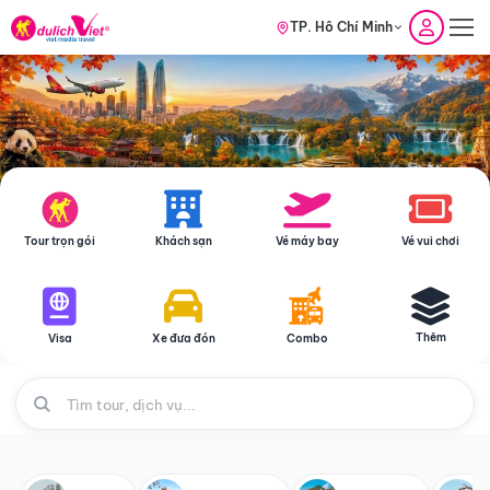
TP. Hồ Chí Minh
Tour trọn gói
Khách sạn
Vé máy bay
Vé vui chơi
Thêm
Visa
Xe đưa đón
Combo