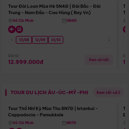
Tour Đài Loan Mùa Hè 5N4Đ | Đài Bắc - Đài
To
Trung - Nam Đầu - Cao Hùng ( Bay Vn)
Tr
Hồ Chí Minh
5N4Đ
13/08
12/09
01/10
Giá từ:
Giá
Xem chi tiết
12.999.000đ
1
TOUR DU LỊCH ÂU-ÚC-MỸ-PHI
Xem tất cả
Điểm nổi bật
Tour Thổ Nhĩ Kỳ Mùa Thu 8N7Đ | Istanbul -
To
Cappadocia - Pamukkale
Đế
Hồ Chí Minh
8N7Đ