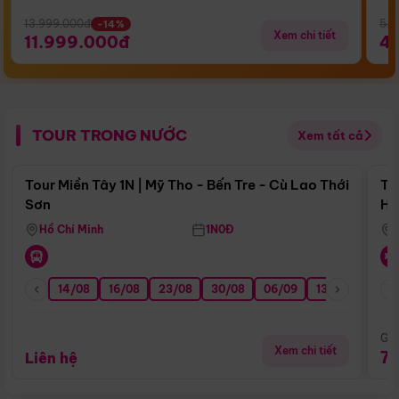
13.999.000đ
5.5
-14%
Xem chi tiết
11.999.000đ
4
TOUR TRONG NƯỚC
Xem tất cả
Điểm nổi bật
Tour Miền Tây 1N | Mỹ Tho - Bến Tre - Cù Lao Thới
To
Sơn
Hu
Hồ Chí Minh
1N0Đ
14/08
16/08
23/08
30/08
06/09
13/09
20/0
Giá
Xem chi tiết
7
Liên hệ