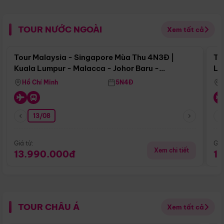
TOUR NƯỚC NGOÀI
Xem tất cả
Điểm nổi bật
Tour Malaysia - Singapore Mùa Thu 4N3Đ |
To
Kuala Lumpur - Malacca - Johor Baru -
Lử
Singapore
Hồ Chí Minh
5N4Đ
13/08
Giá từ:
Giá
Xem chi tiết
13.990.000đ
1
TOUR CHÂU Á
Xem tất cả
Điểm nổi bật