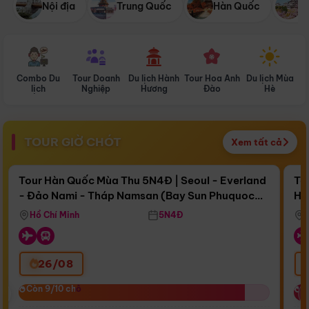
Nội địa
Trung Quốc
Hàn Quốc
N
Combo Du
Tour Doanh
Du lịch Hành
Tour Hoa Anh
Du lịch Mùa
D
lịch
Nghiệp
Hương
Đào
Hè
TOUR GIỜ CHÓT
Xem tất cả
Điểm nổi bật
Còn
17 ngày 07:38:53
Cò
Tour Hàn Quốc Mùa Thu 5N4Đ | Seoul - Everland
To
- Đảo Nami - Tháp Namsan (Bay Sun Phuquoc
Hò
Bay Sun Phuquoc Airways
Tặ
Airways)
Aq
Hồ Chí Minh
5N4Đ
26/08
‹
Còn 9/10 chỗ
Còn 9/10 chỗ
C
C