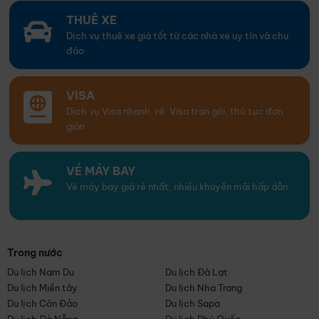
THUÊ XE
Dịch vụ thuê xe giá tốt từ các nhà xe uy tín và chu
đáo
VISA
Dịch vụ Visa nhanh, rẻ. Visa trọn gói, thủ tục đơn
giản
VÉ MÁY BAY
Vé máy bay giá rẻ nhất, nhiều khuyến mãi hấp dẫn
Trong nước
Du lịch Nam Du
Du lịch Đà Lạt
Du lịch Miền tây
Du lịch Nha Trang
Du lịch Côn Đảo
Du lịch Sapa