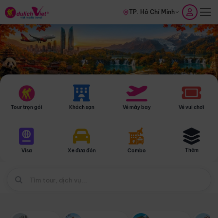
TP. Hồ Chí Minh
Tour trọn gói
Khách sạn
Vé máy bay
Vé vui chơi
Thêm
Visa
Xe đưa đón
Combo