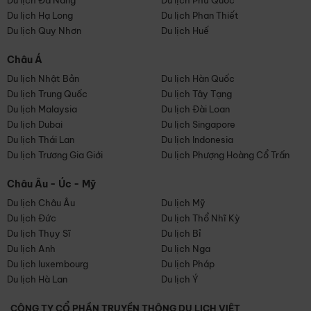
Du lịch Đà Nẵng
Du lịch Phú Quốc
Du lịch Hạ Long
Du lịch Phan Thiết
Du lịch Quy Nhơn
Du lịch Huế
Châu Á
Du lịch Nhật Bản
Du lịch Hàn Quốc
Du lịch Trung Quốc
Du lịch Tây Tạng
Du lịch Malaysia
Du lịch Đài Loan
Du lịch Dubai
Du lịch Singapore
Du lịch Thái Lan
Du lịch Indonesia
Du lịch Trương Gia Giới
Du lịch Phượng Hoàng Cổ Trấn
Châu Âu - Úc - Mỹ
Du lịch Châu Âu
Du lịch Mỹ
Du lịch Đức
Du lịch Thổ Nhĩ Kỳ
Du lịch Thụy Sĩ
Du lịch Bỉ
Du lịch Anh
Du lịch Nga
Du lịch luxembourg
Du lịch Pháp
Du lịch Hà Lan
Du lịch Ý
CÔNG TY CỔ PHẦN TRUYỀN THÔNG DU LỊCH VIỆT