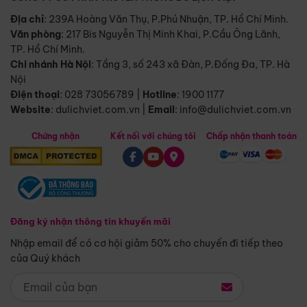
Địa chỉ
: 239A Hoàng Văn Thụ, P.Phú Nhuận, TP. Hồ Chí Minh.
Văn phòng
:
217 Bis Nguyễn Thị Minh Khai, P.Cầu Ông Lãnh,
TP. Hồ Chí Minh.
Chi nhánh Hà Nội
:
Tầng 3, số 243 xã Đàn, P.Đống Đa, TP. Hà
Nội
Điện thoại
:
028 73056789
|
Hotline
:
1900 1177
Website
:
dulichviet.com.vn
|
Email
:
info@dulichviet.com.vn
Chứng nhận
Kết nối với chúng tôi
Chấp nhận thanh toán
Đăng ký nhận thông tin khuyến mãi
Nhập email để có cơ hội giảm 50% cho chuyến đi tiếp theo
của Quý khách