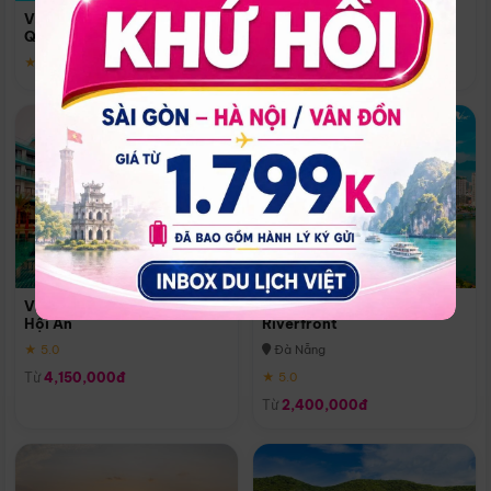
Quoc
Vinpearl Resort & Spa Phu
Phú Quốc
Quoc
★ 5.0
★ 5.0
Vinpearl Resort & Golf Nam
Melia Vinpearl Danang
Hội An
Riverfront
★ 5.0
Đà Nẵng
Từ
4,150,000đ
★ 5.0
Từ
2,400,000đ