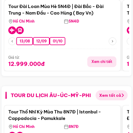
Tour Đài Loan Mùa Hè 5N4Đ | Đài Bắc - Đài
To
Trung - Nam Đầu - Cao Hùng ( Bay Vn)
Tr
Hồ Chí Minh
5N4Đ
13/08
12/09
01/10
Giá từ:
Giá
Xem chi tiết
12.999.000đ
1
TOUR DU LỊCH ÂU-ÚC-MỸ-PHI
Xem tất cả
Điểm nổi bật
Tour Thổ Nhĩ Kỳ Mùa Thu 8N7Đ | Istanbul -
To
Cappadocia - Pamukkale
Đế
Hồ Chí Minh
8N7Đ