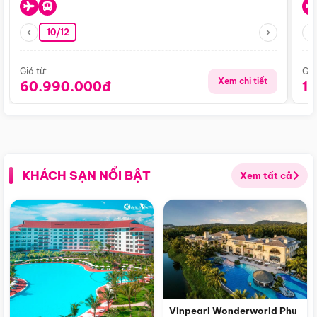
10/12
Giá từ:
Giá
Xem chi tiết
60.990.000đ
1
KHÁCH SẠN NỔI BẬT
Xem tất cả
Vinpearl Wonderworld Phu