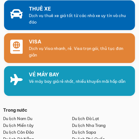
THUÊ XE
Dịch vụ thuê xe giá tốt từ các nhà xe uy tín và chu
đáo
VISA
Dịch vụ Visa nhanh, rẻ. Visa trọn gói, thủ tục đơn
giản
VÉ MÁY BAY
Vé máy bay giá rẻ nhất, nhiều khuyến mãi hấp dẫn
Trong nước
Du lịch Nam Du
Du lịch Đà Lạt
Du lịch Miền tây
Du lịch Nha Trang
Du lịch Côn Đảo
Du lịch Sapa