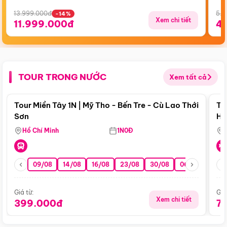
13.999.000đ
5.5
-14%
Xem chi tiết
11.999.000đ
4
TOUR TRONG NƯỚC
Xem tất cả
Điểm nổi bật
Tour Miền Tây 1N | Mỹ Tho - Bến Tre - Cù Lao Thới
To
Sơn
Hu
Hồ Chí Minh
1N0Đ
09/08
14/08
16/08
23/08
30/08
06/09
13/0
Giá từ:
Giá
Xem chi tiết
399.000đ
7