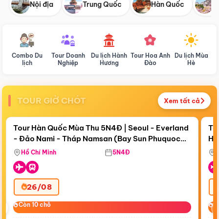
Nội địa
Trung Quốc
Hàn Quốc
N
Combo Du
Tour Doanh
Du lịch Hành
Tour Hoa Anh
Du lịch Mùa
D
lịch
Nghiệp
Hương
Đào
Hè
TOUR GIỜ CHÓT
Xem tất cả
Điểm nổi bật
Còn
18 ngày 14:45:55
Cò
Tour Hàn Quốc Mùa Thu 5N4Đ | Seoul - Everland
To
- Đảo Nami - Tháp Namsan (Bay Sun Phuquoc
Hò
Bay Sun Phuquoc Airways
Tặ
Airways)
Aq
Hồ Chí Minh
5N4Đ
26/08
‹
Còn 10 chỗ
Còn 10 chỗ
C
C