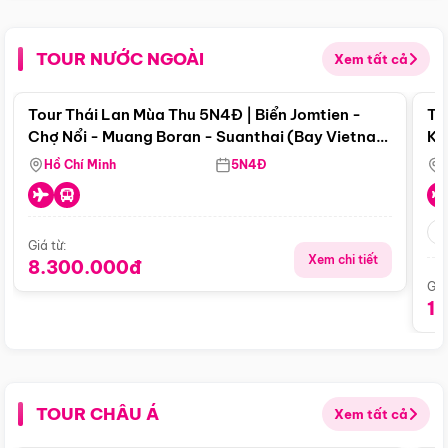
TOUR NƯỚC NGOÀI
Xem tất cả
Điểm nổi bật
Tour Thái Lan Mùa Thu 5N4Đ | Biển Jomtien -
To
Chợ Nổi - Muang Boran - Suanthai (Bay Vietnam
Ku
Airlines)
Si
Hồ Chí Minh
5N4Đ
Giá từ:
Xem chi tiết
8.300.000đ
Giá
1
TOUR CHÂU Á
Xem tất cả
Điểm nổi bật