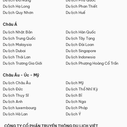
Du lịch Đà Nẵng
Du lịch Phú Quốc
Du lịch Hạ Long
Du lịch Phan Thiết
Du lịch Quy Nhơn
Du lịch Huế
Châu Á
Du lịch Nhật Bản
Du lịch Hàn Quốc
Du lịch Trung Quốc
Du lịch Tây Tạng
Du lịch Malaysia
Du lịch Đài Loan
Du lịch Dubai
Du lịch Singapore
Du lịch Thái Lan
Du lịch Indonesia
Du lịch Trương Gia Giới
Du lịch Phượng Hoàng Cổ Trấn
Châu Âu - Úc - Mỹ
Du lịch Châu Âu
Du lịch Mỹ
Du lịch Đức
Du lịch Thổ Nhĩ Kỳ
Du lịch Thụy Sĩ
Du lịch Bỉ
Du lịch Anh
Du lịch Nga
Du lịch luxembourg
Du lịch Pháp
Du lịch Hà Lan
Du lịch Ý
CÔNG TY CỔ PHẦN TRUYỀN THÔNG DU LỊCH VIỆT