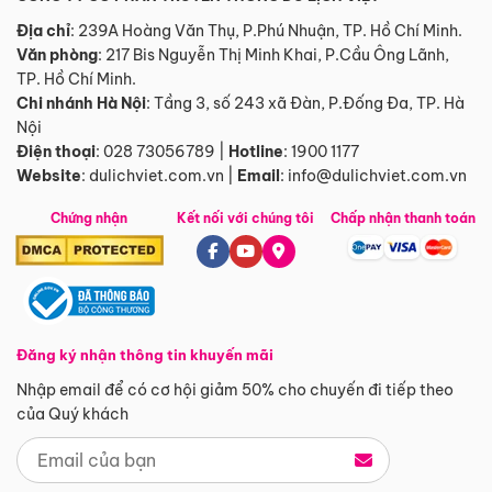
Địa chỉ
: 239A Hoàng Văn Thụ, P.Phú Nhuận, TP. Hồ Chí Minh.
Văn phòng
:
217 Bis Nguyễn Thị Minh Khai, P.Cầu Ông Lãnh,
TP. Hồ Chí Minh.
Chi nhánh Hà Nội
:
Tầng 3, số 243 xã Đàn, P.Đống Đa, TP. Hà
Nội
Điện thoại
:
028 73056789
|
Hotline
:
1900 1177
Website
:
dulichviet.com.vn
|
Email
:
info@dulichviet.com.vn
Chứng nhận
Kết nối với chúng tôi
Chấp nhận thanh toán
Đăng ký nhận thông tin khuyến mãi
Nhập email để có cơ hội giảm 50% cho chuyến đi tiếp theo
của Quý khách