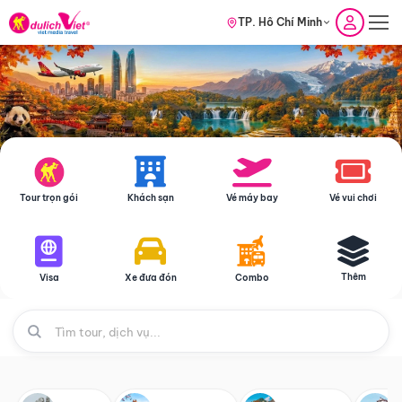
TP. Hồ Chí Minh
Tour trọn gói
Khách sạn
Vé máy bay
Vé vui chơi
Thêm
Visa
Xe đưa đón
Combo