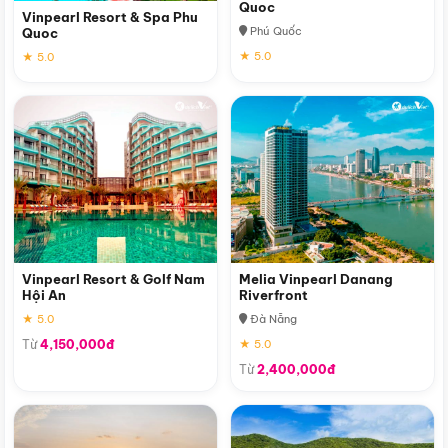
Quoc
Vinpearl Resort & Spa Phu
Phú Quốc
Quoc
★ 5.0
★ 5.0
Vinpearl Resort & Golf Nam
Melia Vinpearl Danang
Hội An
Riverfront
★ 5.0
Đà Nẵng
Từ
4,150,000đ
★ 5.0
Từ
2,400,000đ