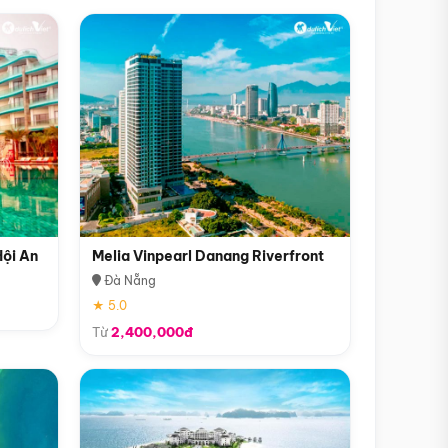
Hội An
Melia Vinpearl Danang Riverfront
Đà Nẵng
★ 5.0
Từ
2,400,000đ