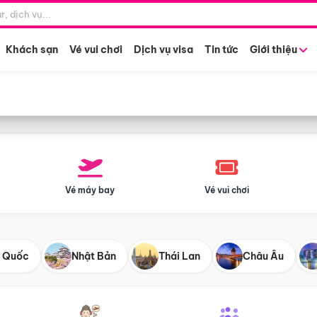
Điểm khởi hành
Tháng khở
Hồ Chí Minh
Bất kỳ 
Khách sạn
Vé vui chơi
Dịch vụ visa
Tin tức
Giới thiệu
Vé máy bay
Vé vui chơi
 Quốc
Nhật Bản
Thái Lan
Châu Âu