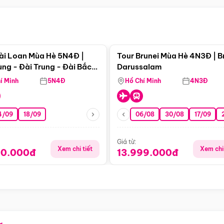
Điểm nổi bật
Điểm nổi
ài Loan Mùa Hè 5N4Đ |
Tour Brunei Mùa Hè 4N3Đ | B
ng - Đài Trung - Đài Bắc
Darussalam
j)
í Minh
5N4Đ
Hồ Chí Minh
4N3Đ
4/09
18/09
06/08
30/08
17/09
Giá từ:
Xem chi tiết
Xem chi 
90.000đ
13.999.000đ