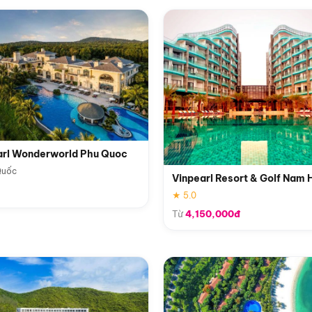
arl Wonderworld Phu Quoc
Quốc
Vinpearl Resort & Golf Nam 
★ 5.0
Từ
4,150,000đ