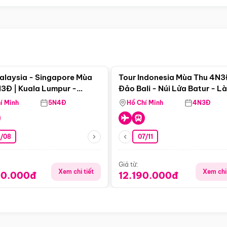
Điểm nổi bật
Điểm nổi
alaysia - Singapore Mùa
Tour Indonesia Mùa Thu 4N3
3Đ | Kuala Lumpur -
Đảo Bali - Núi Lửa Batur - L
a - Johor Baru -
Penglipuran
í Minh
5N4Đ
Hồ Chí Minh
4N3Đ
pore
3/08
07/11
Giá từ:
Xem chi tiết
Xem chi 
90.000đ
12.190.000đ