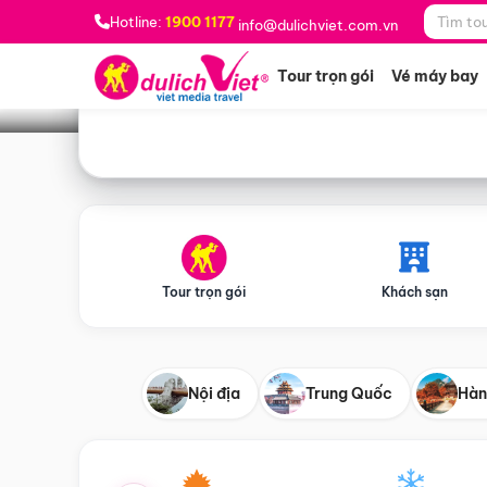
Bạn muốn đi đâu?
*
Hotline:
1900 1177
info@dulichviet.com.vn
Tour trọn gói
Vé máy bay
Tour trọn gói
Khách sạn
Nội địa
Trung Quốc
Hàn