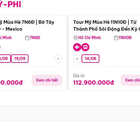
Ỹ-PHI
Điểm nổi bật
Điểm nổi
ỹ Mùa Hè 7N6Đ | Bờ Tây
Tour Mỹ Mùa Hè 11N10Đ | Từ
 - Mexico
Thành Phố Sôi Động Đến Kỳ
Thiên Nhiên Mỹ
í Minh
7N6Đ
Hồ Chí Minh
11N10Đ
8/08
19/09
14/08
Giá từ:
Xem chi tiết
Xem chi 
00.000đ
112.900.000đ