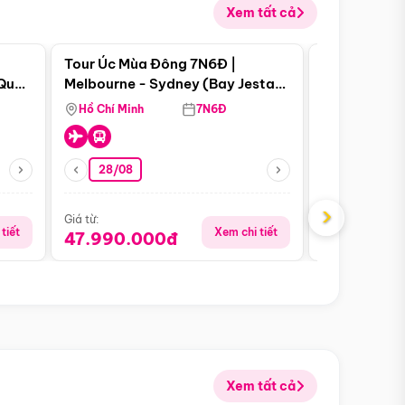
Xem tất cả
 bật
Điểm nổi bật
Tour Úc Mùa Đông 7N6Đ |
Tour Nam Ph
 Quan
Melbourne - Sydney (Bay Jestar
Cape Town -
Airways)
Bàn - Johan
Hồ Chí Minh
7N6Đ
Hồ Chí Minh
Safari - Lo
28/08
28/08
›
Giá từ:
Giá từ:
tiết
Xem chi tiết
47.990.000đ
88.900.0
Xem tất cả