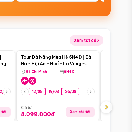
Xem tất cả
 bật
Điểm nổi bật
|
Tour Đà Nẵng Mùa Hè 5N4Đ | Bà
Tour Đà Nẵn
ong
Nà - Hội An - Huế - La Vang -
Nà - Hội An
Động Thiên Đường
Nha
Hồ Chí Minh
5N4Đ
Hồ Chí Minh
2/08
26/08
05/09
12/08
19/08
09/09
26/08
12/09
13/08
›
Giá từ:
Giá từ:
tiết
Xem chi tiết
8.099.000đ
6.899.00