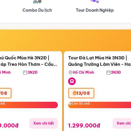
Tour Doanh Nghiệp
Du lịch Hành Hương
Điểm nổi bật
Điểm nổi
ngày 09:11:38
Còn
06 ngày 09:11:38
hú Quốc Mùa Hè 3N2Đ |
Tour Đà Lạt Mùa Hè 3N3Đ |
áp Treo Hòn Thơm - Cầu
Quảng Trường Lâm Viên - H
áp Treo Hòn Thơm
Công Viên Nước Aquatopia
Hill - Puppy Farm
í Minh
3N2Đ
Hồ Chí Minh
3N3Đ
/08
13/08
chỗ
chỗ
Còn 10 chỗ
Còn 10 chỗ
Xem chi tiết
Xem chi 
9.000đ
1.299.000đ