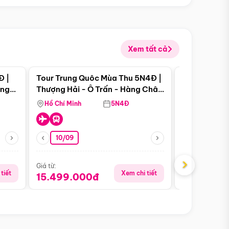
Xem tất cả
 bật
Điểm nổi bật
Đ |
Tour Trung Quôc Mùa Thu 5N4Đ |
Tour Trung
àng
Thượng Hải - Ô Trấn - Hàng Châu
| Thành Đô 
(Tour Không Shopping)
Viên Gấu Tr
Hồ Chí Minh
5N4Đ
Hồ Chí Minh
10/09
06/08
›
Giá từ:
Giá từ:
tiết
Xem chi tiết
15.499.000đ
18.990.0