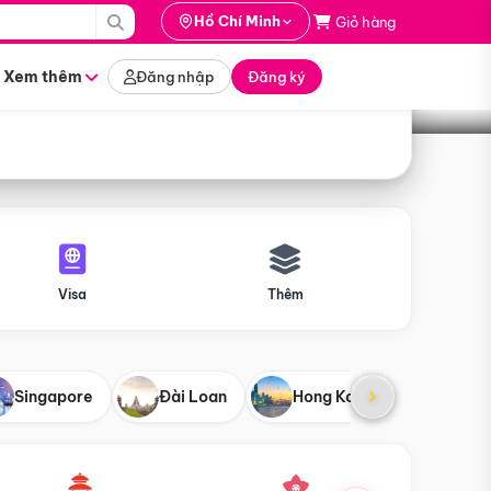
i hành
Hồ Chí Minh
Giỏ hàng
Tìm tour
tháng nào
Xem thêm
Đăng nhập
Đăng ký
Visa
Thêm
Singapore
Đài Loan
Hong Kong
Mỹ