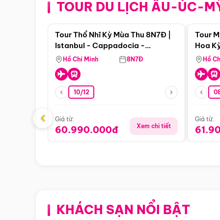
TOUR DU LỊCH ÂU-ÚC-M
Điểm nổi bật
Tour Thổ Nhĩ Kỳ Mùa Thu 8N7Đ |
Tour M
Istanbul - Cappadocia -
Hoa Kỳ
Pamukkale
Hồ Chí Minh
8N7Đ
Hồ Ch
10/12
0
‹
Giá từ:
Giá từ:
Xem chi tiết
60.990.000đ
61.9
KHÁCH SẠN NỔI BẬT