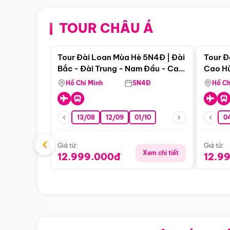
TOUR CHÂU Á
Điểm nổi bật
Tour Đài Loan Mùa Hè 5N4Đ | Đài
Tour Đ
Bắc - Đài Trung - Nam Đầu - Cao
Cao Hù
Hùng ( Bay Vn)
(Bay V
Hồ Chí Minh
5N4Đ
Hồ Ch
13/08
12/09
01/10
0
‹
Giá từ:
Giá từ:
Xem chi tiết
12.999.000đ
12.9