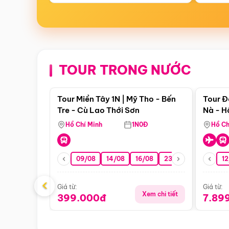
TOUR TRONG NƯỚC
Điểm nổi bật
Tour Miền Tây 1N | Mỹ Tho - Bến
Tour Đ
Tre - Cù Lao Thới Sơn
Nà - H
Nha
Hồ Chí Minh
1N0Đ
Hồ Ch
09/08
14/08
16/08
23/08
30/08
12
0
‹
Giá từ:
Giá từ:
Xem chi tiết
399.000đ
7.89