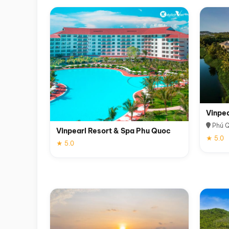
Vinpe
Phú 
Vinpearl Resort & Spa Phu Quoc
★ 5.0
★ 5.0