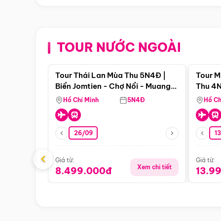
TOUR NƯỚC NGOÀI
Điểm nổi bật
Tour Thái Lan Mùa Thu 5N4Đ |
Tour M
Biển Jomtien - Chợ Nổi - Muang
Thu 4N
Boran - Suanthai
Malacc
Hồ Chí Minh
5N4Đ
Hồ Ch
Singa
26/09
1
‹
Giá từ:
Giá từ:
Xem chi tiết
8.499.000đ
13.9