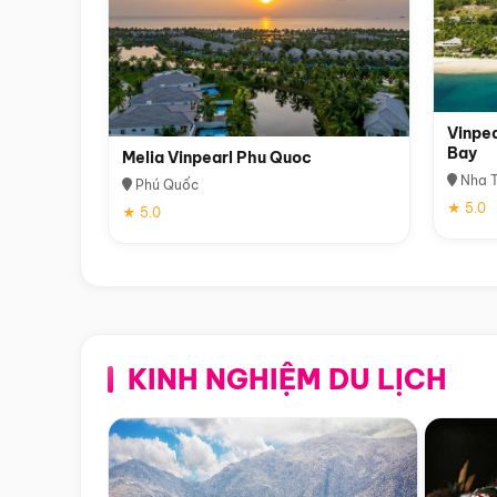
Vinpea
Bay
Melia Vinpearl Phu Quoc
Nha T
Phú Quốc
★ 5.0
★ 5.0
KINH NGHIỆM DU LỊCH