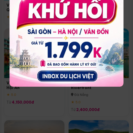
Quoc
Vinpearl Resort & Spa Phu
Phú Quốc
Quoc
★ 5.0
★ 5.0
Vinpearl Resort & Golf Nam
Melia Vinpearl Danang
Hội An
Riverfront
★ 5.0
Đà Nẵng
Từ
4,150,000đ
★ 5.0
Từ
2,400,000đ