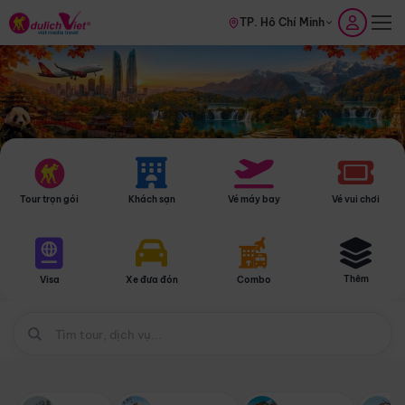
TP. Hồ Chí Minh
Tour trọn gói
Khách sạn
Vé máy bay
Vé vui chơi
Thêm
Visa
Xe đưa đón
Combo