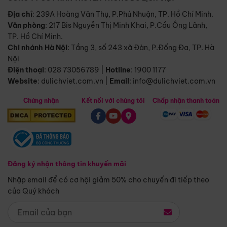
Địa chỉ
: 239A Hoàng Văn Thụ, P.Phú Nhuận, TP. Hồ Chí Minh.
Văn phòng
:
217 Bis Nguyễn Thị Minh Khai, P.Cầu Ông Lãnh,
TP. Hồ Chí Minh.
Chi nhánh Hà Nội
:
Tầng 3, số 243 xã Đàn, P.Đống Đa, TP. Hà
Nội
Điện thoại
:
028 73056789
|
Hotline
:
1900 1177
Website
:
dulichviet.com.vn
|
Email
:
info@dulichviet.com.vn
Chứng nhận
Kết nối với chúng tôi
Chấp nhận thanh toán
Đăng ký nhận thông tin khuyến mãi
Nhập email để có cơ hội giảm 50% cho chuyến đi tiếp theo
của Quý khách