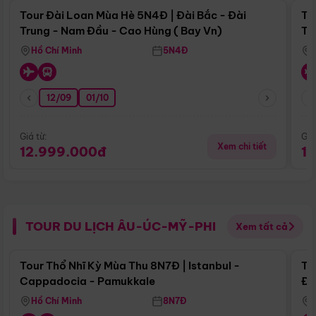
Tour Đài Loan Mùa Hè 5N4Đ | Đài Bắc - Đài
To
Trung - Nam Đầu - Cao Hùng ( Bay Vn)
Tr
Hồ Chí Minh
5N4Đ
12/09
01/10
Giá từ:
Giá
Xem chi tiết
12.999.000đ
1
TOUR DU LỊCH ÂU-ÚC-MỸ-PHI
Xem tất cả
Điểm nổi bật
Tour Thổ Nhĩ Kỳ Mùa Thu 8N7Đ | Istanbul -
To
Cappadocia - Pamukkale
Đế
Hồ Chí Minh
8N7Đ