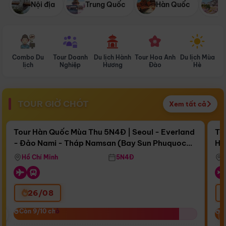
Nội địa
Trung Quốc
Hàn Quốc
N
Combo Du
Tour Doanh
Du lịch Hành
Tour Hoa Anh
Du lịch Mùa
D
lịch
Nghiệp
Hương
Đào
Hè
TOUR GIỜ CHÓT
Xem tất cả
Điểm nổi bật
Còn
16 ngày 18:11:55
Cò
Tour Hàn Quốc Mùa Thu 5N4Đ | Seoul - Everland
To
- Đảo Nami - Tháp Namsan (Bay Sun Phuquoc
Hò
Bay Sun Phuquoc Airways
Tặ
Airways)
Aq
Hồ Chí Minh
5N4Đ
26/08
‹
Còn 9/10 chỗ
Còn 9/10 chỗ
C
C