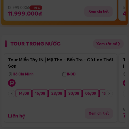
13.999.000đ
5.5
-14%
Xem chi tiết
11.999.000đ
4
TOUR TRONG NƯỚC
Xem tất cả
Điểm nổi bật
Tour Miền Tây 1N | Mỹ Tho - Bến Tre - Cù Lao Thới
To
Sơn
Hu
Hồ Chí Minh
1N0Đ
14/08
16/08
23/08
30/08
06/09
13/09
20/0
Giá
Xem chi tiết
7
Liên hệ