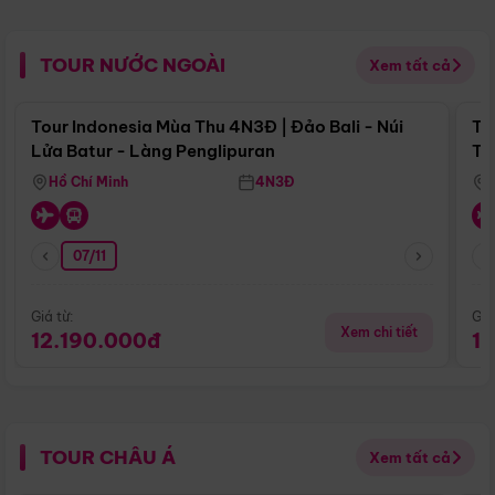
TOUR NƯỚC NGOÀI
Xem tất cả
Điểm nổi bật
Tour Indonesia Mùa Thu 4N3Đ | Đảo Bali - Núi
To
Lửa Batur - Làng Penglipuran
Tr
Hồ Chí Minh
4N3Đ
07/11
Giá từ:
Giá
Xem chi tiết
12.190.000đ
1
TOUR CHÂU Á
Xem tất cả
Điểm nổi bật