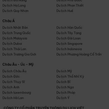
Du lịch Đà Nẵng
Du lịch Phú Quốc
Du lịch Hạ Long
Du lịch Phan Thiết
Du lịch Quy Nhơn
Du lịch Huế
Châu Á
Du lịch Nhật Bản
Du lịch Hàn Quốc
Du lịch Trung Quốc
Du lịch Tây Tạng
Du lịch Malaysia
Du lịch Đài Loan
Du lịch Dubai
Du lịch Singapore
Du lịch Thái Lan
Du lịch Indonesia
Du lịch Trương Gia Giới
Du lịch Phượng Hoàng Cổ Trấn
Châu Âu - Úc - Mỹ
Du lịch Châu Âu
Du lịch Mỹ
Du lịch Đức
Du lịch Thổ Nhĩ Kỳ
Du lịch Thụy Sĩ
Du lịch Bỉ
Du lịch Anh
Du lịch Nga
Du lịch luxembourg
Du lịch Pháp
Du lịch Hà Lan
Du lịch Ý
CÔNG TY CỔ PHẦN TRUYỀN THÔNG DU LỊCH VIỆT