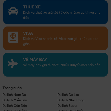
THUÊ XE
Dịch vụ thuê xe giá tốt từ các nhà xe uy tín và chu
đáo
VISA
Dịch vụ Visa nhanh, rẻ. Visa trọn gói, thủ tục đơn
giản
VÉ MÁY BAY
Vé máy bay giá rẻ nhất, nhiều khuyến mãi hấp dẫn
Trong nước
Du lịch Nam Du
Du lịch Đà Lạt
Du lịch Miền tây
Du lịch Nha Trang
Du lịch Côn Đảo
Du lịch Sapa