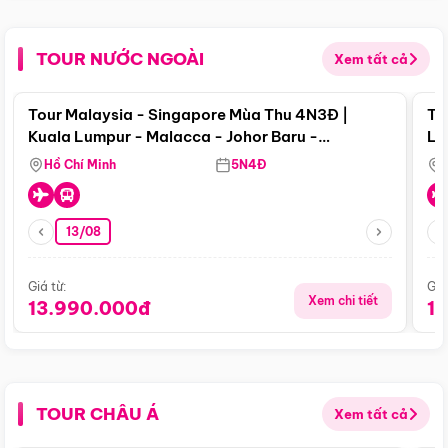
TOUR NƯỚC NGOÀI
Xem tất cả
Điểm nổi bật
Tour Malaysia - Singapore Mùa Thu 4N3Đ |
To
Kuala Lumpur - Malacca - Johor Baru -
Lử
Singapore
Hồ Chí Minh
5N4Đ
13/08
Giá từ:
Giá
Xem chi tiết
13.990.000đ
1
TOUR CHÂU Á
Xem tất cả
Điểm nổi bật