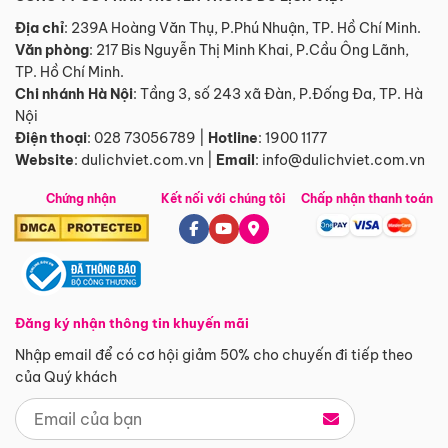
Địa chỉ
: 239A Hoàng Văn Thụ, P.Phú Nhuận, TP. Hồ Chí Minh.
Văn phòng
:
217 Bis Nguyễn Thị Minh Khai, P.Cầu Ông Lãnh,
TP. Hồ Chí Minh.
Chi nhánh Hà Nội
:
Tầng 3, số 243 xã Đàn, P.Đống Đa, TP. Hà
Nội
Điện thoại
:
028 73056789
|
Hotline
:
1900 1177
Website
:
dulichviet.com.vn
|
Email
:
info@dulichviet.com.vn
Chứng nhận
Kết nối với chúng tôi
Chấp nhận thanh toán
Đăng ký nhận thông tin khuyến mãi
Nhập email để có cơ hội giảm 50% cho chuyến đi tiếp theo
của Quý khách