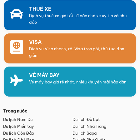
THUÊ XE
Dịch vụ thuê xe giá tốt từ các nhà xe uy tín và chu
đáo
VISA
Dịch vụ Visa nhanh, rẻ. Visa trọn gói, thủ tục đơn
giản
VÉ MÁY BAY
Vé máy bay giá rẻ nhất, nhiều khuyến mãi hấp dẫn
Trong nước
Du lịch Nam Du
Du lịch Đà Lạt
Du lịch Miền tây
Du lịch Nha Trang
Du lịch Côn Đảo
Du lịch Sapa