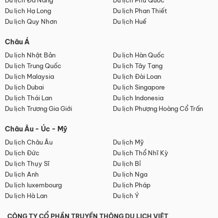
Du lịch Đà Nẵng
Du lịch Phú Quốc
Du lịch Hạ Long
Du lịch Phan Thiết
Du lịch Quy Nhơn
Du lịch Huế
Châu Á
Du lịch Nhật Bản
Du lịch Hàn Quốc
Du lịch Trung Quốc
Du lịch Tây Tạng
Du lịch Malaysia
Du lịch Đài Loan
Du lịch Dubai
Du lịch Singapore
Du lịch Thái Lan
Du lịch Indonesia
Du lịch Trương Gia Giới
Du lịch Phượng Hoàng Cổ Trấn
Châu Âu - Úc - Mỹ
Du lịch Châu Âu
Du lịch Mỹ
Du lịch Đức
Du lịch Thổ Nhĩ Kỳ
Du lịch Thụy Sĩ
Du lịch Bỉ
Du lịch Anh
Du lịch Nga
Du lịch luxembourg
Du lịch Pháp
Du lịch Hà Lan
Du lịch Ý
CÔNG TY CỔ PHẦN TRUYỀN THÔNG DU LỊCH VIỆT