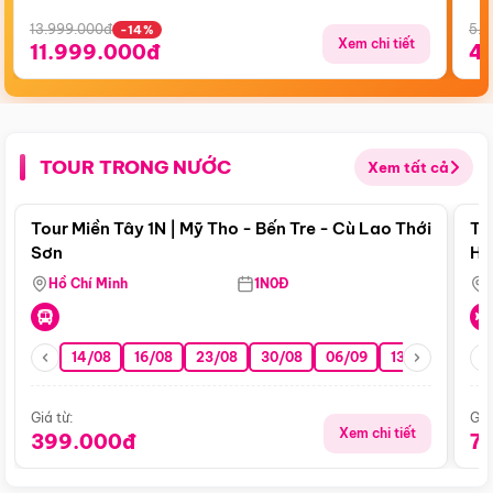
13.999.000đ
5.5
-14%
Xem chi tiết
11.999.000đ
4
TOUR TRONG NƯỚC
Xem tất cả
Điểm nổi bật
Tour Miền Tây 1N | Mỹ Tho - Bến Tre - Cù Lao Thới
To
Sơn
Hu
Hồ Chí Minh
1N0Đ
14/08
16/08
23/08
30/08
06/09
13/09
20/0
Giá từ:
Giá
Xem chi tiết
399.000đ
7