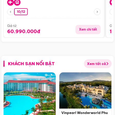
10/12
Giá từ:
Giá
Xem chi tiết
60.990.000đ
1
KHÁCH SẠN NỔI BẬT
Xem tất cả
Vinpearl Wonderworld Phu