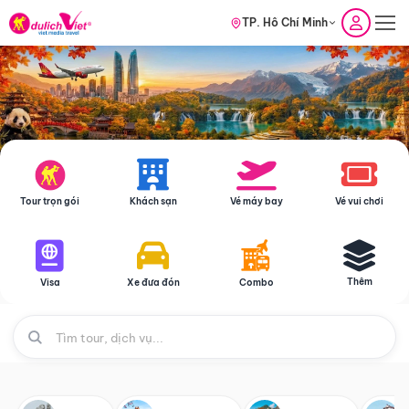
TP. Hồ Chí Minh
Tour trọn gói
Khách sạn
Vé máy bay
Vé vui chơi
Thêm
Visa
Xe đưa đón
Combo