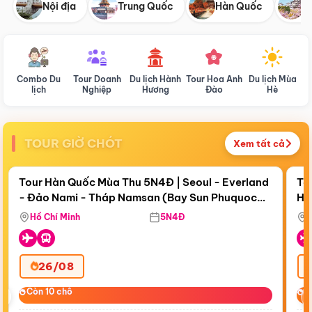
Nội địa
Trung Quốc
Hàn Quốc
N
Combo Du
Tour Doanh
Du lịch Hành
Tour Hoa Anh
Du lịch Mùa
D
lịch
Nghiệp
Hương
Đào
Hè
TOUR GIỜ CHÓT
Xem tất cả
Điểm nổi bật
Còn
17 ngày 20:27:07
Cò
Tour Hàn Quốc Mùa Thu 5N4Đ | Seoul - Everland
To
- Đảo Nami - Tháp Namsan (Bay Sun Phuquoc
Hò
Bay Sun Phuquoc Airways
Tặ
Airways)
Aq
Hồ Chí Minh
5N4Đ
26/08
‹
Còn 10 chỗ
Còn 10 chỗ
C
C