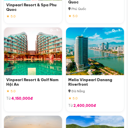
Quoc
Vinpearl Resort & Spa Phu
Phú Quốc
Quoc
★ 5.0
★ 5.0
Vinpearl Resort & Golf Nam
Melia Vinpearl Danang
Hội An
Riverfront
★ 5.0
Đà Nẵng
Từ
4,150,000đ
★ 5.0
Từ
2,400,000đ