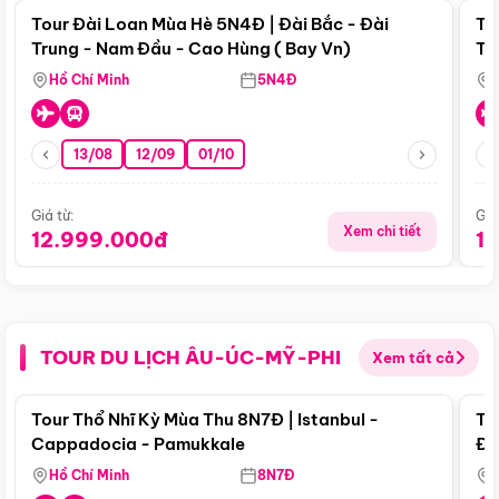
Tour Đài Loan Mùa Hè 5N4Đ | Đài Bắc - Đài
To
Trung - Nam Đầu - Cao Hùng ( Bay Vn)
Tr
Hồ Chí Minh
5N4Đ
13/08
12/09
01/10
Giá từ:
Giá
Xem chi tiết
12.999.000đ
1
TOUR DU LỊCH ÂU-ÚC-MỸ-PHI
Xem tất cả
Điểm nổi bật
Tour Thổ Nhĩ Kỳ Mùa Thu 8N7Đ | Istanbul -
To
Cappadocia - Pamukkale
Đế
Hồ Chí Minh
8N7Đ