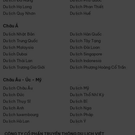
Du lịch Đà Nẵng
Du lịch Phú Quốc
Du lịch Hạ Long
Du lịch Phan Thiết
Du lịch Quy Nhơn
Du lịch Huế
Châu Á
Du lịch Nhật Bản
Du lịch Hàn Quốc
Du lịch Trung Quốc
Du lịch Tây Tạng
Du lịch Malaysia
Du lịch Đài Loan
Du lịch Dubai
Du lịch Singapore
Du lịch Thái Lan
Du lịch Indonesia
Du lịch Trương Gia Giới
Du lịch Phượng Hoàng Cổ Trấn
Châu Âu - Úc - Mỹ
Du lịch Châu Âu
Du lịch Mỹ
Du lịch Đức
Du lịch Thổ Nhĩ Kỳ
Du lịch Thụy Sĩ
Du lịch Bỉ
Du lịch Anh
Du lịch Nga
Du lịch luxembourg
Du lịch Pháp
Du lịch Hà Lan
Du lịch Ý
CÔNG TY CỔ PHẦN TRUYỀN THÔNG DU LỊCH VIỆT