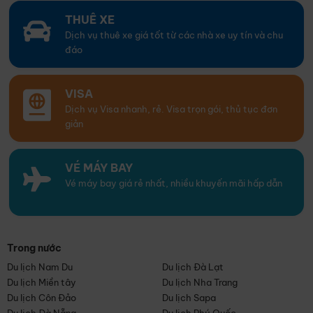
THUÊ XE
Dịch vụ thuê xe giá tốt từ các nhà xe uy tín và chu
đáo
VISA
Dịch vụ Visa nhanh, rẻ. Visa trọn gói, thủ tục đơn
giản
VÉ MÁY BAY
Vé máy bay giá rẻ nhất, nhiều khuyến mãi hấp dẫn
Trong nước
Du lịch Nam Du
Du lịch Đà Lạt
Du lịch Miền tây
Du lịch Nha Trang
Du lịch Côn Đảo
Du lịch Sapa