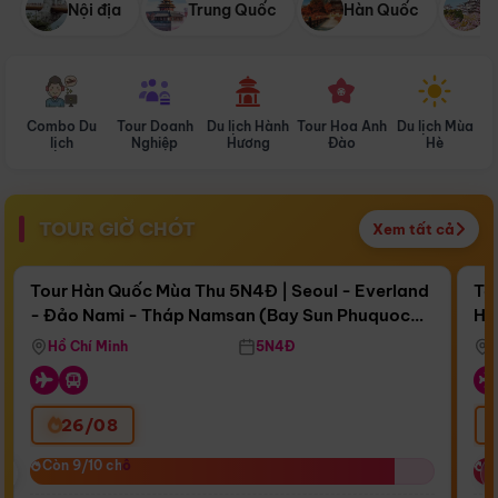
Nội địa
Trung Quốc
Hàn Quốc
N
Combo Du
Tour Doanh
Du lịch Hành
Tour Hoa Anh
Du lịch Mùa
D
lịch
Nghiệp
Hương
Đào
Hè
TOUR GIỜ CHÓT
Xem tất cả
Điểm nổi bật
Còn
17 ngày 05:06:24
Cò
Tour Hàn Quốc Mùa Thu 5N4Đ | Seoul - Everland
To
- Đảo Nami - Tháp Namsan (Bay Sun Phuquoc
Hò
Bay Sun Phuquoc Airways
Tặ
Airways)
Aq
Hồ Chí Minh
5N4Đ
26/08
‹
Còn 9/10 chỗ
Còn 9/10 chỗ
C
C