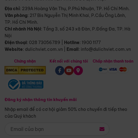
Địa chỉ
: 239A Hoàng Văn Thụ, P.Phú Nhuận, TP. Hồ Chí Minh.
Văn phòng
:
217 Bis Nguyễn Thị Minh Khai, P.Cầu Ông Lãnh,
TP. Hồ Chí Minh.
Chi nhánh Hà Nội
:
Tầng 3, số 243 xã Đàn, P.Đống Đa, TP. Hà
Nội
Điện thoại
:
028 73056789
|
Hotline
:
1900 1177
Website
:
dulichviet.com.vn
|
Email
:
info@dulichviet.com.vn
Chứng nhận
Kết nối với chúng tôi
Chấp nhận thanh toán
Đăng ký nhận thông tin khuyến mãi
Nhập email để có cơ hội giảm 50% cho chuyến đi tiếp theo
của Quý khách