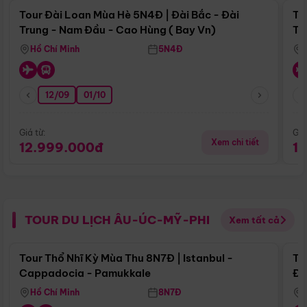
Tour Đài Loan Mùa Hè 5N4Đ | Đài Bắc - Đài
To
Trung - Nam Đầu - Cao Hùng ( Bay Vn)
Tr
Hồ Chí Minh
5N4Đ
12/09
01/10
Giá từ:
Giá
Xem chi tiết
12.999.000đ
1
TOUR DU LỊCH ÂU-ÚC-MỸ-PHI
Xem tất cả
Điểm nổi bật
Tour Thổ Nhĩ Kỳ Mùa Thu 8N7Đ | Istanbul -
To
Cappadocia - Pamukkale
Đế
Hồ Chí Minh
8N7Đ