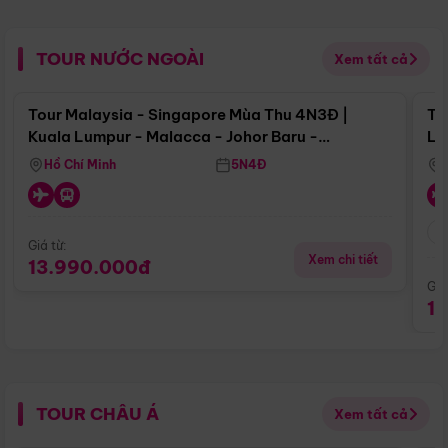
TOUR NƯỚC NGOÀI
Xem tất cả
Điểm nổi bật
Tour Malaysia - Singapore Mùa Thu 4N3Đ |
To
Kuala Lumpur - Malacca - Johor Baru -
Lử
Singapore
Hồ Chí Minh
5N4Đ
Giá từ:
Xem chi tiết
13.990.000đ
Giá
1
TOUR CHÂU Á
Xem tất cả
Điểm nổi bật