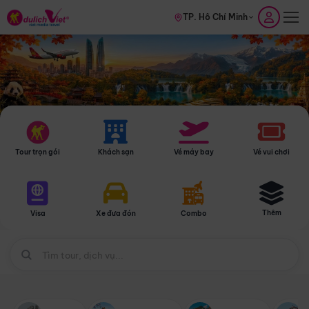
TP. Hồ Chí Minh
Tour trọn gói
Khách sạn
Vé máy bay
Vé vui chơi
Thêm
Visa
Xe đưa đón
Combo