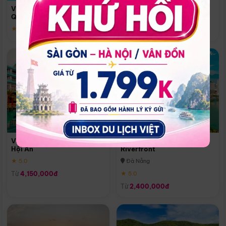
Quoc
Vinpearl Resort & Spa Phu
Phú Quốc
Quoc
★ 5.0
★ 5.0
Vinpearl Resort & Golf Nam
Melia Vinpearl Danang
Hội An
Riverfront
★ 5.0
Đà Nẵng
Từ
4,150,000đ
★ 5.0
Từ
2,400,000đ