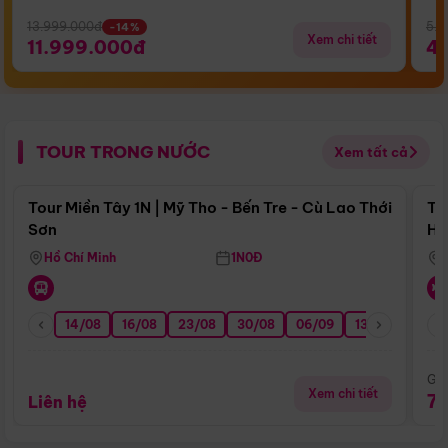
13.999.000đ
5.5
-14%
Xem chi tiết
11.999.000đ
4
TOUR TRONG NƯỚC
Xem tất cả
Điểm nổi bật
Tour Miền Tây 1N | Mỹ Tho - Bến Tre - Cù Lao Thới
To
Sơn
Hu
Hồ Chí Minh
1N0Đ
14/08
16/08
23/08
30/08
06/09
13/09
20/0
Giá
Xem chi tiết
7
Liên hệ